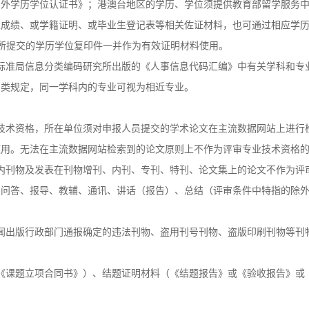
国外学历学位认证书》；港澳台地区的学历、学位须提供教育部留学服务
业成绩、或学籍证明、或毕业生登记表等相关佐证材料，也可通过相应学
与所提交的学历学位复印件一并作为有效证明材料使用。
标准局信息分类编码研究所出版的《人事信息代码汇编》中有关学科和专
门类规定，同一学科内的专业可视为相近专业。
技术资格，所在单位须对申报人员提交的学术论文在主流数据网站上进行
使用。无法在主流数据网站检索到的论文原则上不作为评审专业技术资格
内刊物及发表在刊物增刊、内刊、专刊、特刊、论文集上的论文不作为评
、问答、报导、教辅、通讯、讲话（报告）、总结（评审条件中特指的除
闻出版行政部门通报确定的违法刊物、盗用刊号刊物、盗版印刷刊物等刊
《课题立项合同书》）、结题证明材料（《结题报告》或《验收报告》或