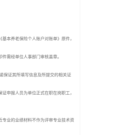
《基本养老保险个人账户对账单》原件，
印件需经单位人事部门审核盖章。
承诺保证其所填写信息及所提交的相关证
保证申报人员为单位正式在职在岗职工，
近专业的业绩材料不作为评审专业技术资