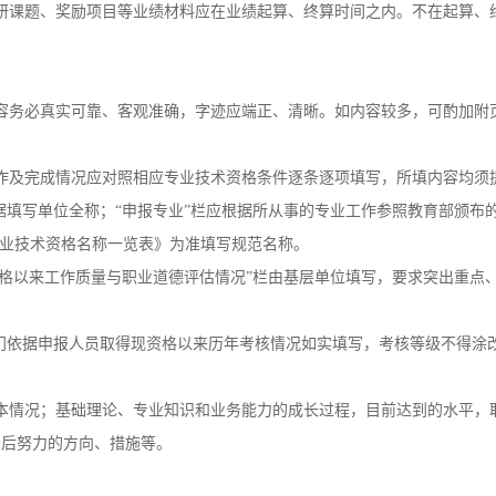
研课题、奖励项目等业绩材料应在业绩起算、终算时间之内。不在起算、
容务必真实可靠、客观准确，字迹应端正、清晰。如内容较多，可酌加附
作及完成情况应对照相应专业技术资格条件逐条逐项填写，所填内容均须
依据填写单位全称；“申报专业”栏应根据所从事的专业工作参照教育部颁
专业技术资格名称一览表》为准填写规范名称。
现资格以来工作质量与职业道德评估情况”栏由基层单位填写，要求突出重点
部门依据申报人员取得现资格以来历年考核情况如实填写，考核等级不得涂
本情况；基础理论、专业知识和业务能力的成长过程，目前达到的水平，
今后努力的方向、措施等。