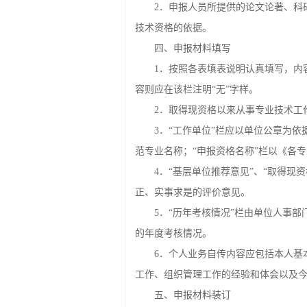
2．申报人员所提供的论文论著、科
技术资格的依据。
四、申报材料填写
1．按照各表填表说明认真填写，内
容则应在该栏注明“无”字样。
2．取得现资格以来从事专业技术工
3．“工作单位”栏应以单位公章为
范专业名称；“申报资格名称”栏以《各
4．“基层单位推荐意见”、“取得
正、实事求是的评价意见。
5．“历年考核情况”栏由单位人事
的年度考核情况。
6．个人业务自传内容应包括本人基
工作、组织管理工作的经验和体会以及
五、申报材料装订