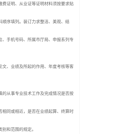
缴费证明、从业证等证明材料须按要求贴
料顺序填列。装订力求整洁、美观、结
位、手机号码、所属市厅局、申报系列专
论文、业绩及所起的作用、年度考核等客
。
填的从事专业技术工作及完成情况是否按
否相同或相近，是否在业绩起算、终算时
类别和范围的规定。