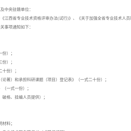
直及中央驻赣单位：
《江西省专业技术资格评审办法(试行)》、《关于加强全省专业技术人
有关事项通知如下：
一份）；
三份）；
二十份）；
（论著）和承担科研课题（项目）登记表》（一式二十份）；
》（一式一份）；
，破格、挂编人员提供）；
明材料；